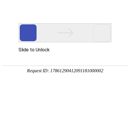
发展高科技 实现产业化
科技让驾考更美好
科目二模拟考试系统
驾驶人科目二模拟考试系统