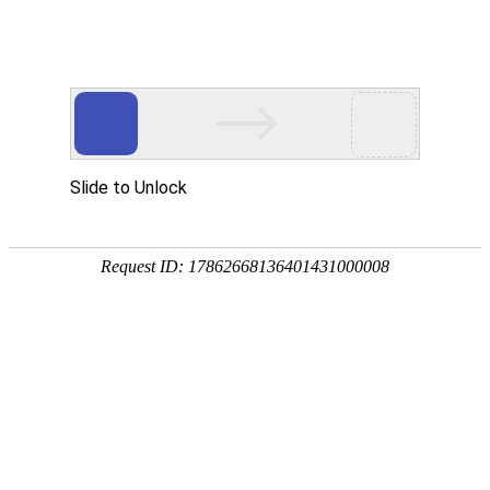
发展高科技 实现产业化
科技让驾考更美好
润华喵咪智能语音鼠标