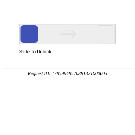
发展高科技 实现产业化
科技让驾考更美好
阜阳市驾培协会召开“学时对接与资金
托管”工作启动务实会 强化双监管推动
计时培训规范落实